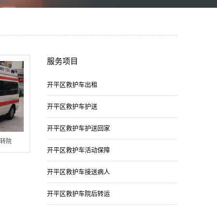
服务项目
开平区救护车出租
开平区救护车护送
开平区救护车护送回家
转院
开平区救护车活动保障
开平区救护车接送病人
开平区救护车院后转运