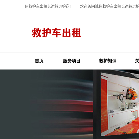
欢迎访问诚信救护车出租长途转运护送!
欢迎访问诚信救护车出租长途转运护送
首页
服务项目
救护知识