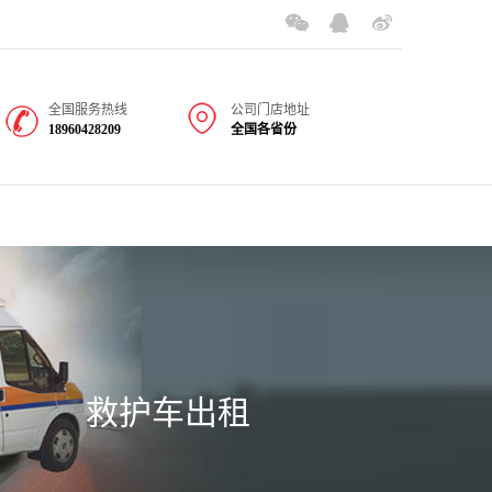
全国服务热线
公司门店地址
18960428209
全国各省份
救护车出租